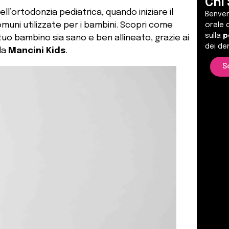
Chi
l’ortodonzia pediatrica, quando iniziare il
Benve
muni utilizzate per i bambini. Scopri come
orale d
sulla
p
tuo bambino sia sano e ben allineato, grazie ai
dei de
 da
Mancini Kids
.
S