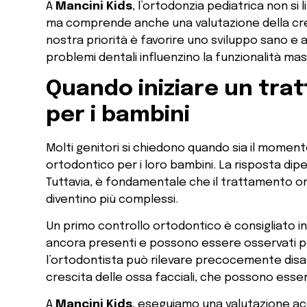
A
Mancini Kids
, l’ortodonzia pediatrica non si l
ma comprende anche una valutazione della cre
nostra priorità è favorire uno sviluppo sano e 
problemi dentali influenzino la funzionalità ma
Quando iniziare un tr
per i bambini
Molti genitori si chiedono quando sia il moment
ortodontico per i loro bambini. La risposta dipe
Tuttavia, è fondamentale che il trattamento ort
diventino più complessi.
Un primo controllo ortodontico è consigliato in
ancora presenti e possono essere osservati pe
l’ortodontista può rilevare precocemente disal
crescita delle ossa facciali, che possono esser
A
Mancini Kids
, eseguiamo una valutazione acc