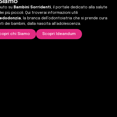
 Siamo
nuto su
Bambini Sorridenti
, il portale dedicato alla salute
ei più piccoli. Qui troverai informazioni utili
edodonzia
, la branca dell’odontoiatria che si prende cura
nti dei bambini, dalla nascita all’adolescenza.
copri chi Siamo
Scopri Ideandum