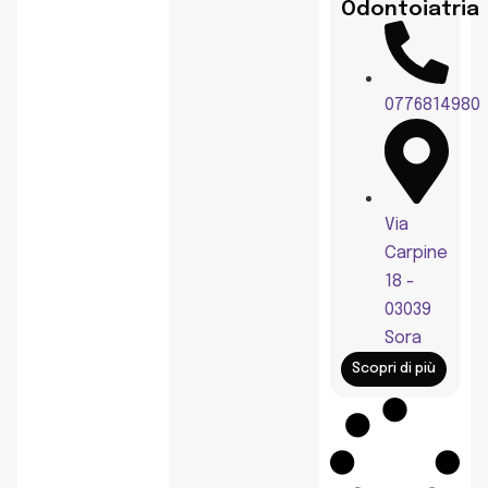
Odontoiatria
0776814980
Via
Carpine
18 -
03039
Sora
Scopri di più