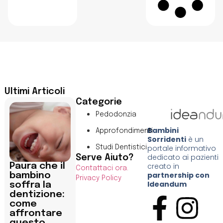
Ultimi Articoli
Categorie
Pedodonzia
Bambini
Approfondimenti
Sorridenti
è un
portale informativo
Studi Dentistici
dedicato ai pazienti
Serve Aiuto?
Paura che il
creato in
Contattaci ora.
partnership con
bambino
Privacy Policy
Ideandum
soffra la
dentizione:
come
affrontare
questo