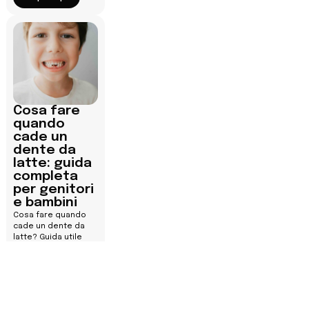
Cosa fare
quando
cade un
dente da
latte: guida
completa
per genitori
e bambini
Cosa fare quando
cade un dente da
latte? Guida utile
per genitori e
bambini. Scopri di
più.
Scopri di più