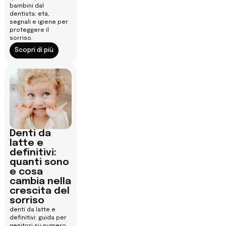
bambini dal
dentista: età,
segnali e igiene per
proteggere il
sorriso.
Scopri di più
Denti da
latte e
definitivi:
quanti sono
e cosa
cambia nella
crescita del
sorriso
denti da latte e
definitivi: guida per
genitori su numero,