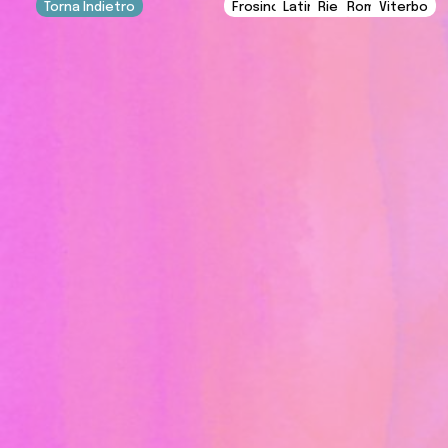
Torna Indietro
Frosinone
Latina
Rieti
Roma
Viterbo