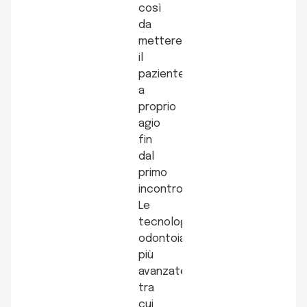
così
da
mettere
il
paziente
a
proprio
agio
fin
dal
primo
incontro.
Le
tecnologie
odontoiatriche
più
avanzate,
tra
cui