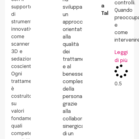
controlli.
supporto
a
sviluppato
Quando
di
Talamona
un
preoccupa
strumenti
approccio
e
innovativi
orientato
come
come
alla
intervenire
scanner
qualità
3D e
dei
Leggi
sedazione
trattamenti
di più
cosciente.
e al
Ogni
benessere
trattamento
complessivo
è
della
costruito
persona,
su
grazie
valori
alla
fondamentali
collaborazione
quali
sinergica
competenza,
di un