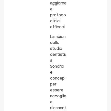
aggiornate
e
protocolli
clinici
efficaci.
L’ambiente
dello
studio
dentistico
a
Sondrio
è
concepito
per
essere
accogliente
e
rilassante,