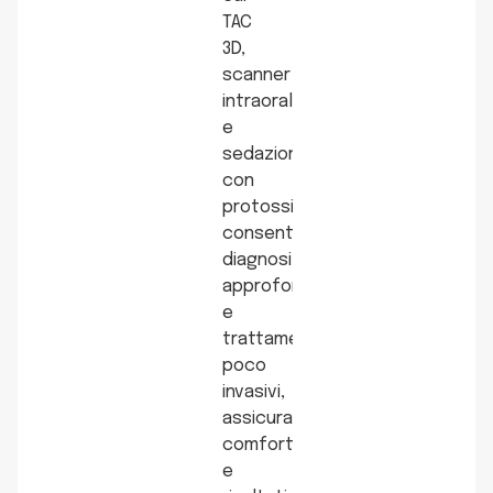
TAC
3D,
scanner
intraorale
e
sedazione
con
protossido,
consentono
diagnosi
approfondite
e
trattamenti
poco
invasivi,
assicurando
comfort
e