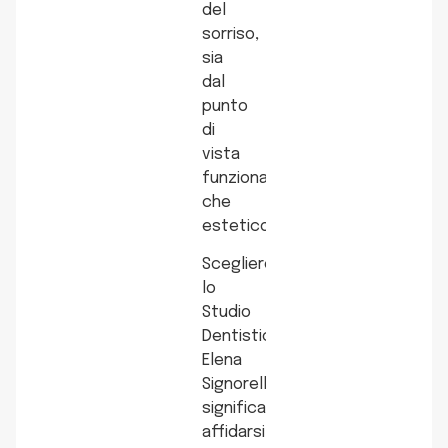
del
sorriso,
sia
dal
punto
di
vista
funzionale
che
estetico.
Scegliere
lo
Studio
Dentistico
Elena
Signorelli
significa
affidarsi