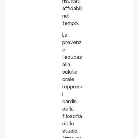
risultati
affidabili
nel
tempo.
La
prevenzione
e
l’educazione
alla
salute
orale
rappresentano
i
cardini
della
filosofia
dello
studio.