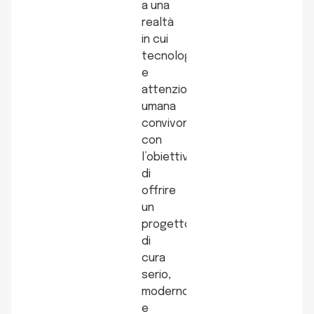
a una
realtà
in cui
tecnologia
e
attenzione
umana
convivono,
con
l’obiettivo
di
offrire
un
progetto
di
cura
serio,
moderno
e