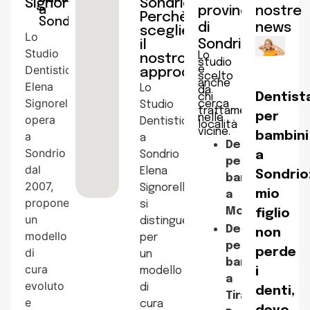
Signorelli
Sondrio
a
provincia
nostre
Perchè
Sondrio
di
news
scegliere
Lo
Sondrio
il
Studio
Lo
nostro
studio
Dentistico
è
approccio
scelto
anche
Elena
Lo
da
Dentist
chi
Signorelli
cerca
Studio
trattamenti
per
nelle
opera
Dentistico
località
vicine.
a
bambini
a
Dentista
Sondrio
Sondrio
a
per
dal
Elena
Sondrio
bambini
2007,
Signorelli
mio
a
proponendo
si
Morbegno
figlio
un
distingue
Dentista
non
modello
per
per
di
perde
un
bambini
cura
modello
i
a
evoluto
di
denti,
Tirano
e
cura