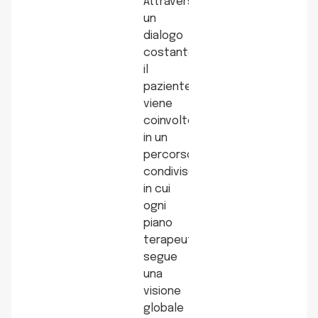
Attraverso
un
dialogo
costante,
il
paziente
viene
coinvolto
in un
percorso
condiviso,
in cui
ogni
piano
terapeutico
segue
una
visione
globale