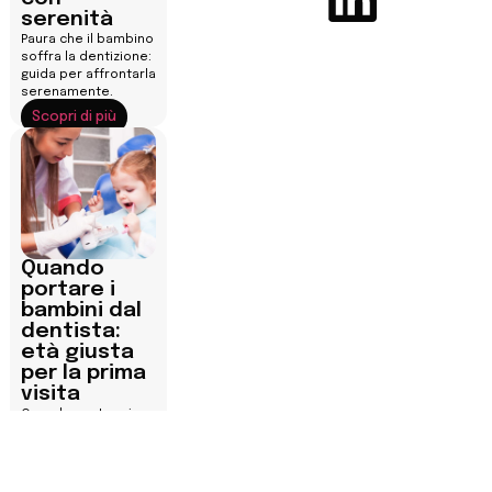
serenità
Paura che il bambino
soffra la dentizione:
guida per affrontarla
serenamente.
Scopri di più
Quando
portare i
bambini dal
dentista:
età giusta
per la prima
visita
Quando portare i
bambini dal
dentista: età,
segnali e igiene per
proteggere il