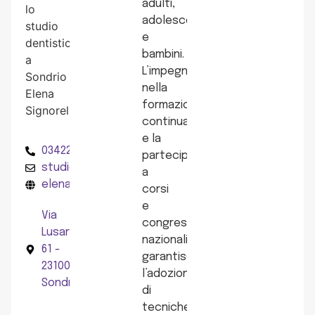
adulti,
lo
adolescenti
studio
e
dentistico
bambini.
a
L’impegno
Sondrio
nella
Elena
formazione
Signorelli.
continua
e la
0342200208
partecipazione
studio@elenasignorelli.it
a
elenasignorelli.it
corsi
e
Via
congressi
Lusardi,
nazionali
61 -
garantiscono
23100
l’adozione
Sondrio
di
tecniche