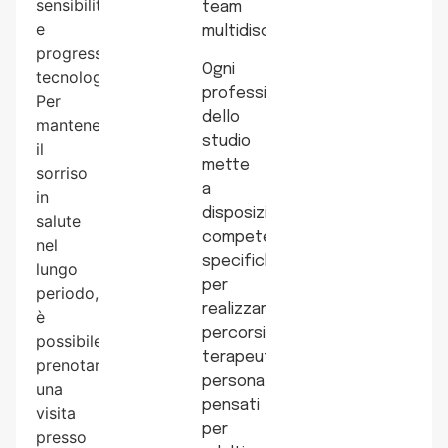
sensibilità
team
e
multidisciplinare.
progresso
Ogni
tecnologico.
professionista
Per
dello
mantenere
studio
il
mette
sorriso
a
in
disposizione
salute
competenze
nel
specifiche
lungo
per
periodo,
realizzare
è
percorsi
possibile
terapeutici
prenotare
personalizzati,
una
pensati
visita
per
presso