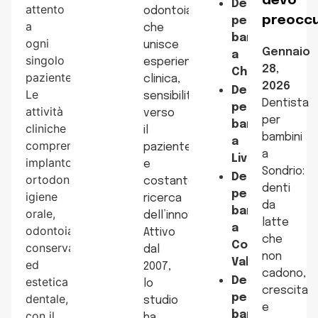
devo
Dentista
attento
odontoiatrica
preocc
per
a
che
bambini
ogni
unisce
Gennaio
a
singolo
esperienza
28,
Chiavenna
paziente.
clinica,
2026
Dentista
Le
sensibilità
Dentista
per
attività
verso
per
bambini
cliniche
il
bambini
a
comprendono
paziente
a
Livigno
implantologia,
e
Sondrio:
Dentista
ortodonzia,
costante
denti
per
igiene
ricerca
da
bambini
orale,
dell’innovazione.
latte
a
odontoiatria
Attivo
che
Cosio
conservativa
dal
non
Valtellino
ed
2007,
cadono,
estetica
Dentista
lo
crescita
dentale,
per
studio
e
con il
bambini
ha