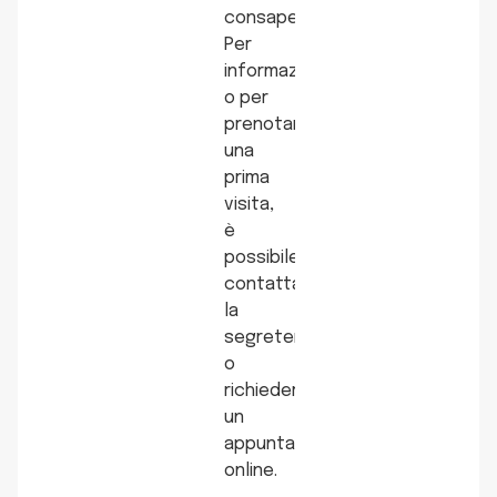
consapevole.
Per
informazioni
o per
prenotare
una
prima
visita,
è
possibile
contattare
la
segreteria
o
richiedere
un
appuntamento
online.