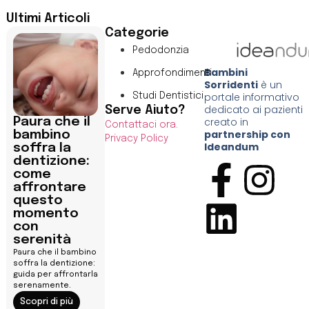
Ultimi Articoli
Categorie
Pedodonzia
Bambini
Approfondimenti
Sorridenti
è un
portale informativo
Studi Dentistici
dedicato ai pazienti
Serve Aiuto?
Paura che il
creato in
Contattaci ora.
partnership con
bambino
Privacy Policy
Ideandum
soffra la
dentizione:
come
affrontare
questo
momento
con
serenità
Paura che il bambino
soffra la dentizione:
guida per affrontarla
serenamente.
Scopri di più