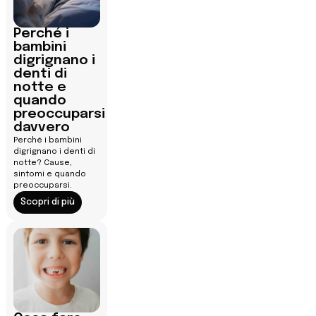
Perché i
bambini
digrignano i
denti di
notte e
quando
preoccuparsi
davvero
Perché i bambini
digrignano i denti di
notte? Cause,
sintomi e quando
preoccuparsi.
Scopri di più