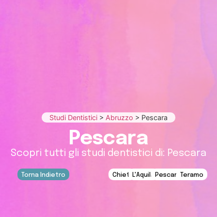
Studi Dentistici
>
Abruzzo
>
Pescara
Pescara
Scopri tutti gli studi dentistici di: Pescara
Torna Indietro
Chieti
L'Aquila
Pescara
Teramo